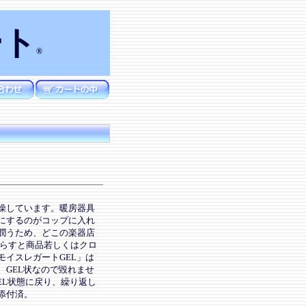
ート
®
燥しています。暖房器具
にするのがコップに入れ
潤うため、どこの楽器店
べらすと商品若しくはクロ
イスレガートGEL」は
GEL状なので毀れませ
EL状態に戻り、繰り返し
添付済。