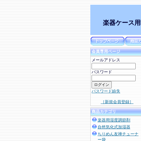
楽器ケース用
会員専用ページ
メールアドレス
パスワード
パスワード紛失
［新規会員登録］
商品カテゴリ
楽器用湿度調節剤
自然気化式加湿器
ちりめん友禅チューナ
ー袋