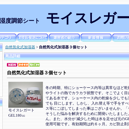
モイスレガ
湿度調節シート
自然気化式加湿器
>
自然気化式加湿器３個セット
商品詳細
自然気化式加湿器３個セット
冬の時期、特にショーケース内等は異常なほど乾
やライトの熱でカラカラ状態です。そこでよく目
てある水です。ショーケース内の乾燥を少しでも
でも 目にします。しかし、入れ替え等で手をす
ス等にこぼしてしまった事はございませんか。「モ
モイスレガート
そうした悩みを解決するために開発いたしました。
GEL180㏄
ん。また、水分が 減少した時は水を足せば元のG
使用可能です。有効期間は約６ヶ月。カビ防止剤